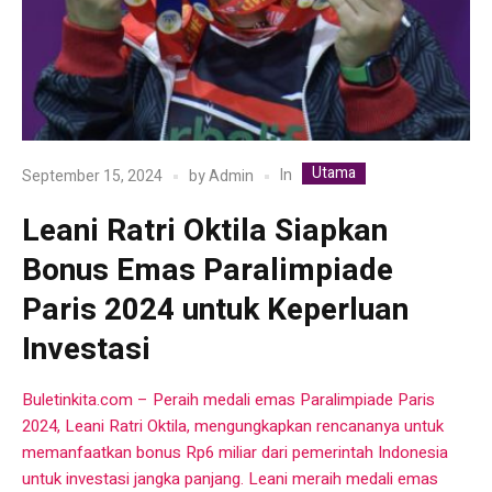
Utama
In
September 15, 2024
by
Admin
Leani Ratri Oktila Siapkan
Bonus Emas Paralimpiade
Paris 2024 untuk Keperluan
Investasi
Buletinkita.com – Peraih medali emas Paralimpiade Paris
2024, Leani Ratri Oktila, mengungkapkan rencananya untuk
memanfaatkan bonus Rp6 miliar dari pemerintah Indonesia
untuk investasi jangka panjang. Leani meraih medali emas