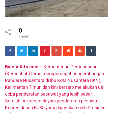
0
SHARE
BuletinKita.com
– Kementerian Perhubungan
(Kemenhub) terus mempercepat pengembangan
Bandara Nusantara di Ibu Kota Nusantara (IKN),
Kalimantan Timur, dan kini bersiap melakukan uji
coba pendaratan pesawat yang lebih besar.
Setelah sukses melayani pendaratan pesawat
Kepresidenan RJ85 yang digunakan oleh Presiden