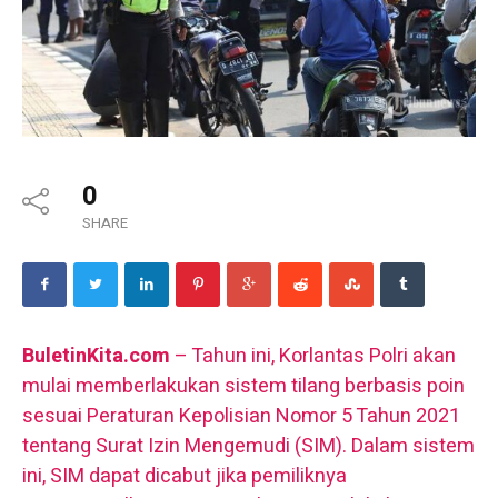
0
SHARE
BuletinKita.com
– Tahun ini, Korlantas Polri akan
mulai memberlakukan sistem tilang berbasis poin
sesuai Peraturan Kepolisian Nomor 5 Tahun 2021
tentang Surat Izin Mengemudi (SIM). Dalam sistem
ini, SIM dapat dicabut jika pemiliknya