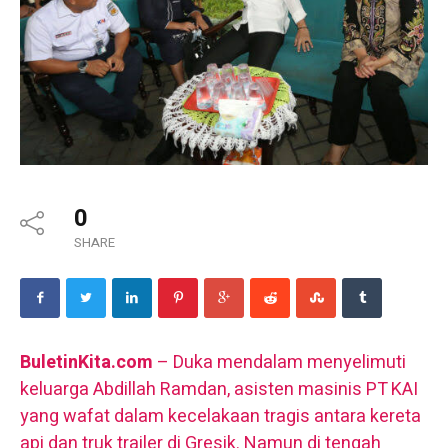
0
SHARE
BuletinKita.com
– Duka mendalam menyelimuti
keluarga Abdillah Ramdan, asisten masinis PT KAI
yang wafat dalam kecelakaan tragis antara kereta
api dan truk trailer di Gresik. Namun di tengah