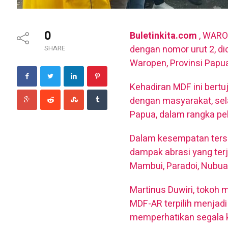
0
Buletinkita.com
, WAROP
dengan nomor urut 2, d
SHARE
Waropen, Provinsi Papua
Kehadiran MDF ini bertu
dengan masyarakat, sel
Papua, dalam rangka pe
Dalam kesempatan ters
dampak abrasi yang terja
Mambui, Paradoi, Nubuai
Martinus Duwiri, tokoh
MDF-AR terpilih menjadi
memperhatikan segala 