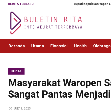
BERITA TERBARU:
Bupati Kepulauan Yapen Lantik Cyfria
Beranda
Utama
Finansial
Health
Olahraga
BERITA
Masyarakat Waropen S
Sangat Pantas Menjad
JULY 1, 2025