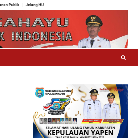
Jelang HUT RI ke-81, Paskibraka Yapen Intensif Berlatih, PPI Minta Pemd