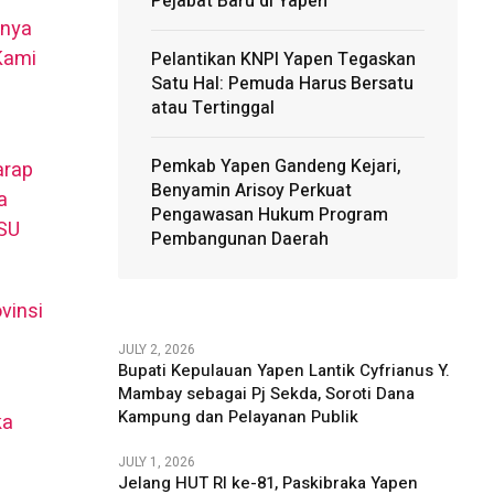
Pejabat Baru di Yapen
mnya
“Kami
Pelantikan KNPI Yapen Tegaskan
Satu Hal: Pemuda Harus Bersatu
atau Tertinggal
Pemkab Yapen Gandeng Kejari,
arap
Benyamin Arisoy Perkuat
a
Pengawasan Hukum Program
PSU
Pembangunan Daerah
vinsi
JULY 2, 2026
Bupati Kepulauan Yapen Lantik Cyfrianus Y.
Mambay sebagai Pj Sekda, Soroti Dana
Kampung dan Pelayanan Publik
ka
JULY 1, 2026
Jelang HUT RI ke-81, Paskibraka Yapen