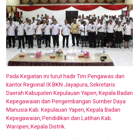
Pada Kegiatan ini turut hadir Tim Pengawas dari
kantor Regional IX BKN Jayapura, Sekretaris
Daerah Kabupaten Kepulauan Yapen, Kepala Badan
Kepegawaian dan Pengembangan Sumber Daya
Manusia Kab. Kepulauan Yapen, Kepala Badan
Kepegawaian, Pendidikan dan Latihan Kab.
Waropen, Kepala Distrik.