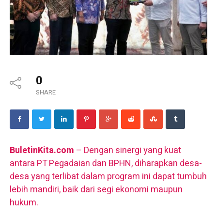
0
SHARE
BuletinKita.com
– Dengan sinergi yang kuat
antara PT Pegadaian dan BPHN, diharapkan desa-
desa yang terlibat dalam program ini dapat tumbuh
lebih mandiri, baik dari segi ekonomi maupun
hukum.